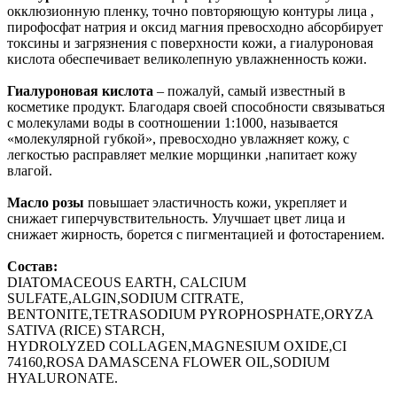
окклюзионную пленку, точно повторяющую контуры лица ,
пирофосфат натрия и оксид магния превосходно абсорбирует
токсины и загрязнения с поверхности кожи, а гиалуроновая
кислота обеспечивает великолепную увлажненность кожи.
Гиалуроновая кислота
– пожалуй, самый известный в
косметике продукт. Благодаря своей способности связываться
с молекулами воды в соотношении 1:1000, называется
«молекулярной губкой», превосходно увлажняет кожу, с
легкостью расправляет мелкие морщинки ,напитает кожу
влагой.
Масло розы
повышает эластичность кожи, укрепляет и
снижает гиперчувствительность. Улучшает цвет лица и
снижает жирность, борется с пигментацией и фотостарением.
Cостав:
DIATOMACEOUS EARTH, CALCIUM
SULFATE,ALGIN,SODIUM CITRATE,
BENTONITE,TETRASODIUM PYROPHOSPHATE,ORYZA
SATIVA (RICE) STARCH,
HYDROLYZED COLLAGEN,MAGNESIUM OXIDE,CI
74160,ROSA DAMASCENA FLOWER OIL,SODIUM
HYALURONATE.