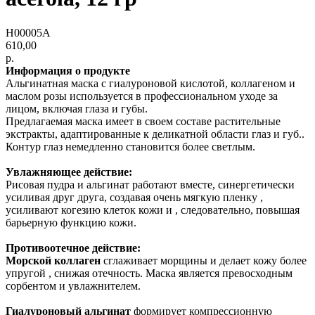
H00005A
610,00
р.
Информация о продукте
Альгинатная маска с гиалуроновой кислотой, коллагеном и
маслом розы используется в профессиональном уходе за
лицом, включая глаза и губы.
Предлагаемая маска имеет в своем составе растительные
экстракты, адаптированные к деликатной области глаз и губ..
Контур глаз немедленно становится более светлым.
Увлажняющее действие:
Рисовая пудра и альгинат работают вместе, синергетически
усиливая друг друга, создавая очень мягкую пленку ,
усиливают когезию клеток кожи и , следовательно, повышая
барьерную функцию кожи.
Противоотечное действие:
Морской коллаген
сглаживает морщины и делает кожу более
упругой , снижая отечность. Маска является превосходным
сорбентом и увлажнителем.
Гиалуроновый альгинат
формирует компрессионную