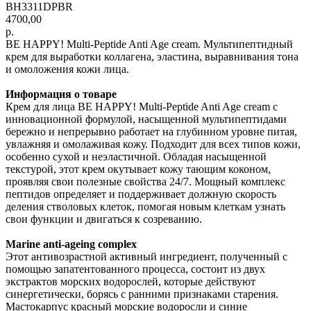
BH3311DPBR
4700,00
р.
BE HAPPY! Multi-Peptide Anti Age cream. Мультипептидный
крем для выработки коллагена, эластина, выравнивания тона
и омоложения кожи лица.
Информация о товаре
Крем для лица BE HAPPY! Multi-Peptide Anti Age cream с
инновационной формулой, насыщенной мультипептидами
бережно и непрерывно работает на глубинном уровне питая,
увлажняя и омолаживая кожу. Подходит для всех типов кожи,
особенно сухой и неэластичной. Обладая насыщенной
текстурой, этот крем окутывает кожу тающим коконом,
проявляя свои полезные свойства 24/7. Мощный комплекс
пептидов определяет и поддерживает должную скорость
деления стволовых клеток, помогая новым клет­кам узнать
свои функции и двигаться к созреванию.
Marine anti-ageing complex
Этот антивозрастной активный ингредиент, полученный с
помощью запатентованного процесса, состоит из двух
экстрактов морских водорослей, которые действуют
синергетически, борясь с ранними признаками старения.
Мастокарпус красный морские водоросли и синие