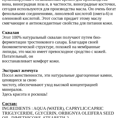
вина, виноградная лоза и, в частности, виноградные косточки,
сегодня используются для производства масла. Он очень богат
фенольными соединениями, линолевой кислотой (омега-6) и
олеиновой кислотой. Этот состав придает этому маслу
смягчающие и антиоксидантные свойства для питания кожи.
Сквалан
Этот 100% натуральный сквалан получают путем био-
ферментации тростникового сахара. Благодаря своей
биомиметической структуре, похожей на мембранные
липиды, это масло имеет превосходное сродство с кожей.
Питательный, он
восстанавливает комфорт кожи.
Экстракт жемчуга
Посол женственности, эти натуральные драгоценные камни,
ценящиеся за свою
чистоту, обеспечивают уход высокой концентрацией
минералов.
Здесь красота и роскошь!
Cостав:
INGREDIENTS : AQUA (WATER), CAPRYLIC/CAPRIC
TRIGLYCERIDE, GLYCERIN, ORBIGNYA OLEIFERA SEED
OIL, DIMETHICONE, STEARETH-2,