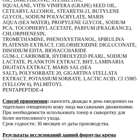
SQUALANE, VITIS VINIFERA (GRAPE) SEED OIL,
CETEARYL ALCOHOL, STEARETH-21, BUTYLENE
GLYCOL, SODIUM POLYACRYLATE, MARIS
AQUA (SEA WATER), PROPYLENE GLYCOL, SODIUM
PCA, TOCOPHERYL ACETATE, PARFUM (FRAGRANCE),
CHLORPHENESIN,
TROMETHAMINE, PHENOXYETHANOL, SPIRULINA
PLATENSIS EXTRACT, CHLORHEXIDINE DIGLUCONATE,
DISODIUM EDTA, BIOSACCHARIDE
GUM-1, CARBOMER, HYDROLYZED PEARL, SODIUM
LACTATE, PLANKTON EXTRACT, BHT, LAMINARIA
DIGITATA EXTRACT, MARIS SAL (SEA
SALT), POLYSORBATE 20, GIGARTINA STELLATA
EXTRACT, POTASSIUM SORBATE, LACTIC ACID, CI 15985
(YELLOW 6), PALMITOYL
PENTAPEPTIDE-4
Способ применения
:
наносить дважды в день ежедневно на
тщательно очищенную кожу лица массажными движениями.
При необходимости использовать тонер и сыворотку для
более интенсивного ухода.
Срок годности: 36 месяцев от даты производства.
Результаты исследований данной формулы крема