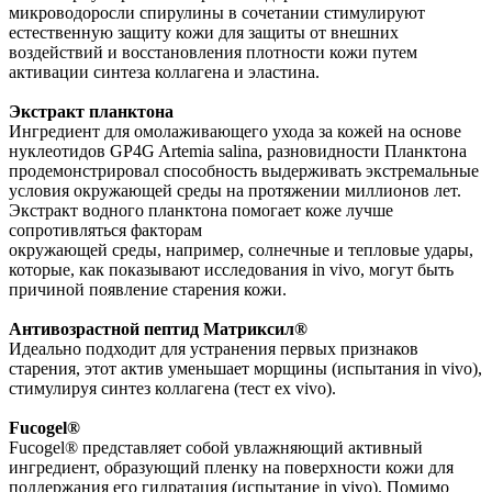
микроводоросли спирулины в сочетании стимулируют
естественную защиту кожи для защиты от внешних
воздействий и восстановления плотности кожи путем
активации синтеза коллагена и эластина.
Экстракт планктона
Ингредиент для омолаживающего ухода за кожей на основе
нуклеотидов GP4G Artemia salina, разновидности Планктона
продемонстрировал способность выдерживать экстремальные
условия окружающей среды на протяжении миллионов лет.
Экстракт водного планктона помогает коже лучше
сопротивляться факторам
окружающей среды, например, солнечные и тепловые удары,
которые, как показывают исследования in vivo, могут быть
причиной появление старения кожи.
Антивозрастной пептид Матриксил®
Идеально подходит для устранения первых признаков
старения, этот актив уменьшает морщины (испытания in vivo),
стимулируя синтез коллагена (тест ex vivo).
Fucogel®
Fucogel® представляет собой увлажняющий активный
ингредиент, образующий пленку на поверхности кожи для
поддержания его гидратация (испытание in vivo). Помимо